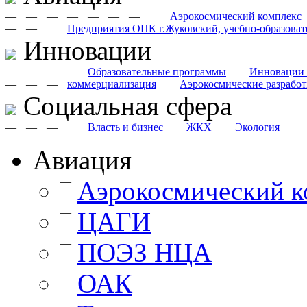
—
—
—
—
—
—
—
Аэрокосмический комплекс
—
—
Предприятия ОПК г.Жуковский, учебно-образоват
Инновации
—
—
—
Образовательные программы
Инновации 
—
—
—
коммерциализация
Аэрокосмические разрабо
Cоциальная сфера
—
—
—
Власть и бизнес
ЖКХ
Экология
Авиация
—
Аэрокосмический к
—
ЦАГИ
—
ПОЭЗ НЦА
—
ОАК
—