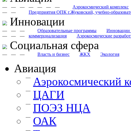
—
—
—
—
—
—
—
Аэрокосмический комплекс
—
—
Предприятия ОПК г.Жуковский, учебно-образоват
Инновации
—
—
—
Образовательные программы
Инновации 
—
—
—
коммерциализация
Аэрокосмические разрабо
Cоциальная сфера
—
—
—
Власть и бизнес
ЖКХ
Экология
Авиация
—
Аэрокосмический к
—
ЦАГИ
—
ПОЭЗ НЦА
—
ОАК
—