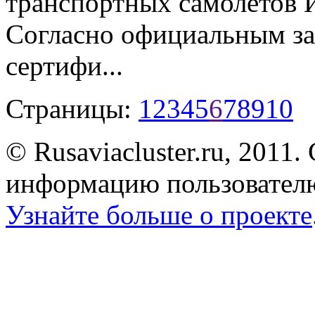
транспортных самолетов
Согласно официальным за
сертифи...
Страницы:
1
2
3
4
5
6
7
8
9
10
© Rusaviacluster.ru, 2011.
информацию пользователю
Узнайте больше о проекте