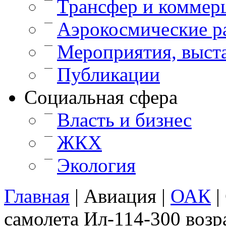
Трансфер и коммер
—
Аэрокосмические р
—
Мероприятия, выст
—
Публикации
Cоциальная сфера
—
Власть и бизнес
—
ЖКХ
—
Экология
Главная
|
Авиация
|
ОАК
|
самолета Ил-114-300 возра