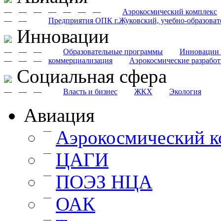
—
—
—
—
—
—
—
Аэрокосмический комплекс
—
—
Предприятия ОПК г.Жуковский, учебно-образоват
Инновации
—
—
—
Образовательные программы
Инновации 
—
—
—
коммерциализация
Аэрокосмические разрабо
Cоциальная сфера
—
—
—
Власть и бизнес
ЖКХ
Экология
Авиация
—
Аэрокосмический к
—
ЦАГИ
—
ПОЭЗ НЦА
—
ОАК
—