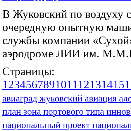
В Жуковский по воздуху с
очередную опытную маши
службы компании «Сухой»,
аэродроме ЛИИ им. М.М.Г
Страницы:
1
2
3
4
5
6
7
8
9
10
11
12
13
14
15
1
авиаград жуковский
авиация
ал
план
зона портового типа
иннов
национальный проект
национал