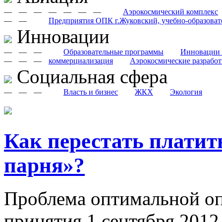
—
—
—
—
—
—
—
Аэрокосмический комплекс
—
—
Предприятия ОПК г.Жуковский, учебно-образоват
Инновации
—
—
—
Образовательные программы
Инновации 
—
—
—
коммерциализация
Аэрокосмические разрабо
Cоциальная сфера
—
—
—
Власть и бизнес
ЖКХ
Экология
Как перестать платит
парня»?
Проблема оптимальной оп
принятия 1 сентября 2012