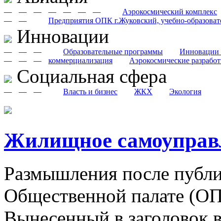
—
—
—
—
—
—
—
Аэрокосмический комплекс
—
—
Предприятия ОПК г.Жуковский, учебно-образоват
Инновации
—
—
—
Образовательные программы
Инновации 
—
—
—
коммерциализация
Аэрокосмические разрабо
Cоциальная сфера
—
—
—
Власть и бизнес
ЖКХ
Экология
Жилищное самоуправл
Размышления после публ
Общественной палате (ОП
Вынесенный в заголовок в