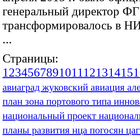
генеральный директор Ф
трансформировалось в НИ
...
Страницы:
1
2
3
4
5
6
7
8
9
10
11
12
13
14
15
1
авиаград жуковский
авиация
ал
план
зона портового типа
иннов
национальный проект
национал
планы развития нца
погосян
ца