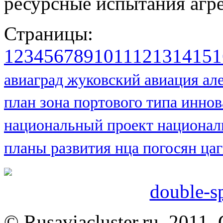
ресурсные испытания агрег
Страницы:
1
2
3
4
5
6
7
8
9
10
11
12
13
14
15
1
авиаград жуковский
авиация
ал
план
зона портового типа
иннов
национальный проект
национал
планы развития нца
погосян
ца
double-sp
© Rusaviacluster.ru, 2011.