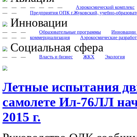
—
—
—
—
—
—
—
Аэрокосмический комплекс
—
—
Предприятия ОПК г.Жуковский, учебно-образоват
Инновации
—
—
—
Образовательные программы
Инновации 
—
—
—
коммерциализация
Аэрокосмические разрабо
Cоциальная сфера
—
—
—
Власть и бизнес
ЖКХ
Экология
Летные испытания дв
самолете Ил-76ЛЛ нач
2015 г.