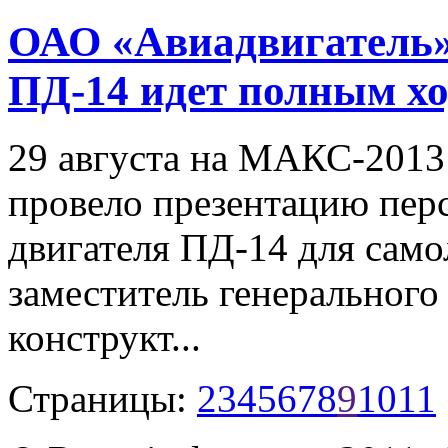
ОАО «Авиадвигатель»:
ПД-14 идет полным х
29 августа на МАКС-201
провело презентацию пер
двигателя ПД-14 для само
заместитель генерального
конструкт...
Страницы:
2
3
4
5
6
7
8
9
10
11