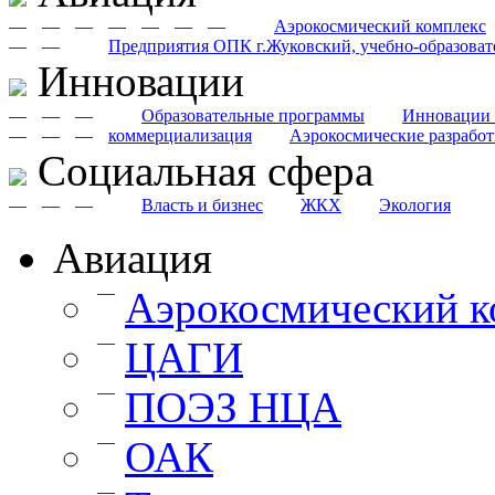
—
—
—
—
—
—
—
Аэрокосмический комплекс
—
—
Предприятия ОПК г.Жуковский, учебно-образоват
Инновации
—
—
—
Образовательные программы
Инновации 
—
—
—
коммерциализация
Аэрокосмические разрабо
Cоциальная сфера
—
—
—
Власть и бизнес
ЖКХ
Экология
Авиация
—
Аэрокосмический к
—
ЦАГИ
—
ПОЭЗ НЦА
—
ОАК
—