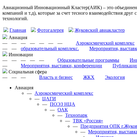
Авиационный Инновационный Кластер(АИК) – это объединение
компаний и т.д), которые за счет тесного взаимодействия друг
технологий.
Главная
Фотогалерея
Жуковский авиакластер
Авиация
—
—
—
—
—
—
—
Аэрокосмический комплекс
—
—
образовательный комплекс.
Мероприятия, выстав
Инновации
—
—
—
—
—
Образовательные программы
Инн
—
Мероприятия, выставки, конференции
Публикаци
Cоциальная сфера
—
—
—
Власть и бизнес
ЖКХ
Экология
Авиация
—
Аэрокосмический комплекс
—
ЦАГИ
—
ПОЭЗ НЦА
—
ОАК
—
Технопарк
—
ТВК «Россия»
—
Предприятия ОПК г.Жуков
—
Мероприятия, выставк