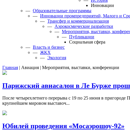
—
История
Инновации
—
Образовательные программы
—
Инновации промпредприятий, Малого и Сре
—
Трансфер и коммерциализация
—
Аэрокосмические разработки
—
Мероприятия, выставки, конфере
—
Публикации
Cоциальная сфера
—
Власть и бизнес
—
ЖКХ
—
Экология
Главная
|
Авиация
|
Мероприятия, выставки, конференции
Парижский авиасалон в Ле Бурже проше
После четырехлетнего перерыва с 19 по 25 июня в пригороде 
крупнейшем мировом выставоч...
Юбилей проведения «Мосаэрошоу-92»