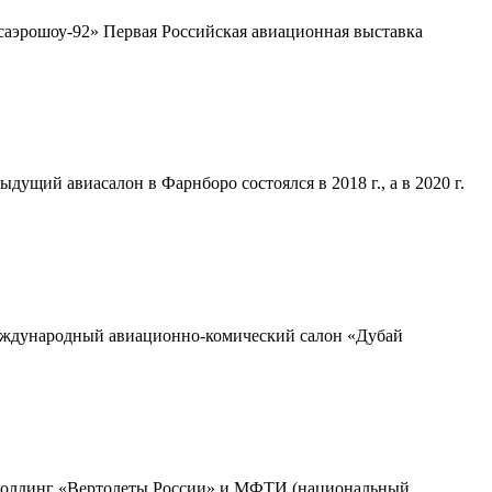
аэрошоу-92» Первая Российская авиационная выставка
щий авиасалон в Фарнборо состоялся в 2018 г., а в 2020 г.
Международный авиационно-комический салон «Дубай
холдинг «Вертолеты России» и МФТИ (национальный