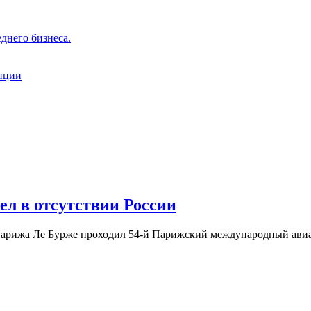
днего бизнеса.
нции
л в отсутствии России
Парижа Ле Бурже проходил 54-й Парижский международный авиац