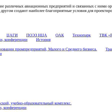
 различных авиационных предприятий и связанных с ними орг
 с другом создают наиболее благоприятные условия для проектир
ЦАГИ
ПОЭЗ НЦА
ОАК
Технопарк
ТВК «Р
ки, конференции
История
овации промпредприятий, Малого и Среднего бизнеса.
Тра
и
ский, учебно-образовательный комплекс.
и, конференции