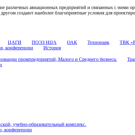
 различных авиационных предприятий и связанных с ними орг
 с другом создают наиболее благоприятные условия для проектир
ЦАГИ
ПОЭЗ НЦА
ОАК
Технопарк
ТВК «Р
ки, конференции
История
овации промпредприятий, Малого и Среднего бизнеса.
Тра
и
ский, учебно-образовательный комплекс.
и, конференции