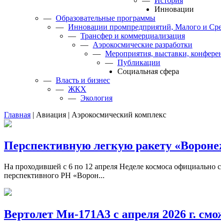
—
История
Инновации
—
Образовательные программы
—
Инновации промпредприятий, Малого и Сре
—
Трансфер и коммерциализация
—
Аэрокосмические разработки
—
Мероприятия, выставки, конфере
—
Публикации
Cоциальная сфера
—
Власть и бизнес
—
ЖКХ
—
Экология
Главная
|
Авиация
|
Аэрокосмический комплекс
Перспективную легкую ракету «Вороне
На проходившей с 6 по 12 апреля Неделе космоса официально 
перспективного РН «Ворон...
Вертолет Ми-171А3 с апреля 2026 г. см