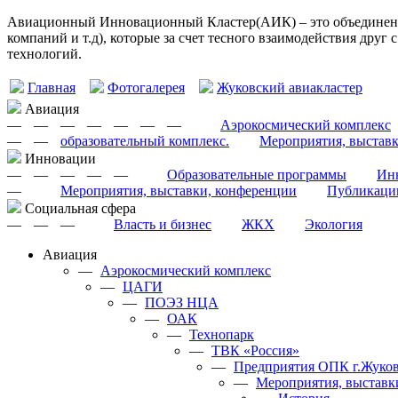
Авиационный Инновационный Кластер(АИК) – это объединение
компаний и т.д), которые за счет тесного взаимодействия друг
технологий.
Главная
Фотогалерея
Жуковский авиакластер
Авиация
—
—
—
—
—
—
—
Аэрокосмический комплекс
—
—
образовательный комплекс.
Мероприятия, выстав
Инновации
—
—
—
—
—
Образовательные программы
Инн
—
Мероприятия, выставки, конференции
Публикаци
Cоциальная сфера
—
—
—
Власть и бизнес
ЖКХ
Экология
Авиация
—
Аэрокосмический комплекс
—
ЦАГИ
—
ПОЭЗ НЦА
—
ОАК
—
Технопарк
—
ТВК «Россия»
—
Предприятия ОПК г.Жуков
—
Мероприятия, выставк