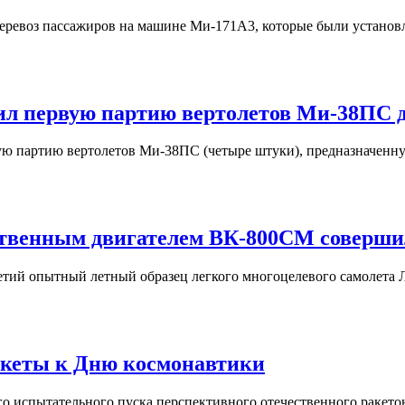
еревоз пассажиров на машине Ми-171А3, которые были установл
ил первую партию вертолетов Ми-38ПС 
ю партию вертолетов Ми-38ПС (четыре штуки), предназначенную
ственным двигателем ВК-800СМ соверши
 третий опытный летный образец легкого многоцелевого самолета
акеты к Дню космонавтики
го испытательного пуска перспективного отечественного ракето