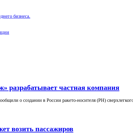
днего бизнеса.
нции
ж» разрабатывает частная компания
сообщили о создании в России ракето-носителя (РН) сверхлегко
ожет возить пассажиров