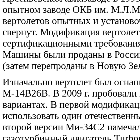
опытном заводе ОКБ им. М.Л.М
вертолетов опытных и установо
свернут. Модификация вертолета
сертификационными требования
Машины были проданы в России
(затем перепроданы в Новую Зе
Изначально вертолет был осна
М-14В26В. В 2009 г. пробовали
вариантах. В первой модифика
использовать один отечествен
второй версии Ми-34С2 намечал
газотурбинный двигатель
Turbo