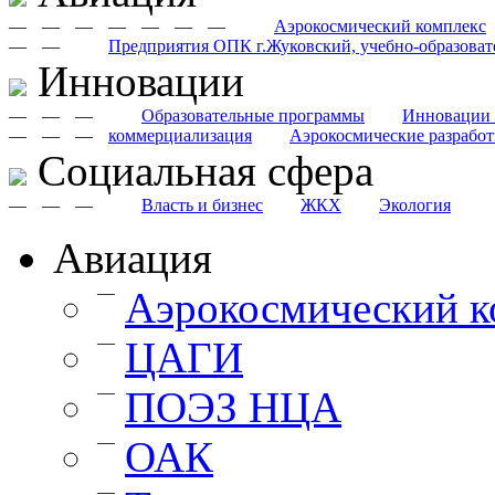
—
—
—
—
—
—
—
Аэрокосмический комплекс
—
—
Предприятия ОПК г.Жуковский, учебно-образоват
Инновации
—
—
—
Образовательные программы
Инновации 
—
—
—
коммерциализация
Аэрокосмические разрабо
Cоциальная сфера
—
—
—
Власть и бизнес
ЖКХ
Экология
Авиация
—
Аэрокосмический к
—
ЦАГИ
—
ПОЭЗ НЦА
—
ОАК
—