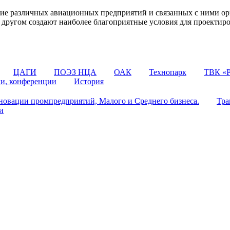
 различных авиационных предприятий и связанных с ними орг
 с другом создают наиболее благоприятные условия для проектир
ЦАГИ
ПОЭЗ НЦА
ОАК
Технопарк
ТВК «Р
ки, конференции
История
овации промпредприятий, Малого и Среднего бизнеса.
Тра
и