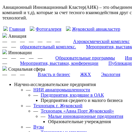
Авиационный Инновационный Кластер(АИК) – это объединение
компаний и т.д), которые за счет тесного взаимодействия друг
технологий.
Главная
Фотогалерея
Жуковский авиакластер
Авиация
—
—
—
—
—
—
—
Аэрокосмический комплекс
—
—
образовательный комплекс.
Мероприятия, выстав
Инновации
—
—
—
—
—
Образовательные программы
Инн
—
Мероприятия, выставки, конференции
Публикаци
Cоциальная сфера
—
—
—
Власть и бизнес
ЖКХ
Экология
Научно-исследовательские предприятия
—
НИИ авиапромышленности
—
Предприятия, входящие в ОАК
Предприятия среднего и малого бизнеса
—
Технопарк г. Жуковский
—
Технопарк «Авиа Порт Жуковский»
—
Малые инновационные предприятия
Образовательные учереждения
—
Вузы