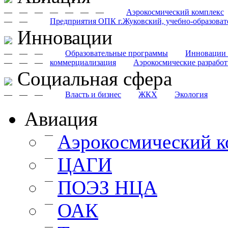
—
—
—
—
—
—
—
Аэрокосмический комплекс
—
—
Предприятия ОПК г.Жуковский, учебно-образоват
Инновации
—
—
—
Образовательные программы
Инновации 
—
—
—
коммерциализация
Аэрокосмические разрабо
Cоциальная сфера
—
—
—
Власть и бизнес
ЖКХ
Экология
Авиация
—
Аэрокосмический к
—
ЦАГИ
—
ПОЭЗ НЦА
—
ОАК
—