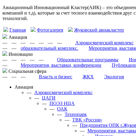
Авиационный Инновационный Кластер(АИК) – это объединение
компаний и т.д), которые за счет тесного взаимодействия друг
технологий.
Главная
Фотогалерея
Жуковский авиакластер
Авиация
—
—
—
—
—
—
—
Аэрокосмический комплекс
—
—
образовательный комплекс.
Мероприятия, выстав
Инновации
—
—
—
—
—
Образовательные программы
Инн
—
Мероприятия, выставки, конференции
Публикаци
Cоциальная сфера
—
—
—
Власть и бизнес
ЖКХ
Экология
Авиация
—
Аэрокосмический комплекс
—
ЦАГИ
—
ПОЭЗ НЦА
—
ОАК
—
Технопарк
—
ТВК «Россия»
—
Предприятия ОПК г.Жуков
—
Мероприятия, выставк