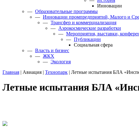
—
История
Инновации
—
Образовательные программы
—
Инновации промпредприятий, Малого и Сре
—
Трансфер и коммерциализация
—
Аэрокосмические разработки
—
Мероприятия, выставки, конфере
—
Публикации
Cоциальная сфера
—
Власть и бизнес
—
ЖКХ
—
Экология
Главная
|
Авиация
|
Технопарк
|
Летные испытания БЛА «Инспе
Летные испытания БЛА «Инс