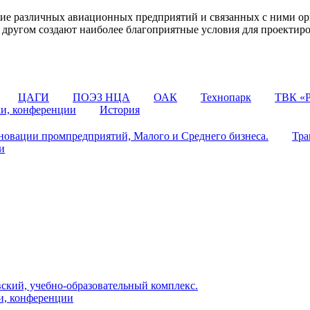
 различных авиационных предприятий и связанных с ними орг
 с другом создают наиболее благоприятные условия для проектир
ЦАГИ
ПОЭЗ НЦА
ОАК
Технопарк
ТВК «Р
ки, конференции
История
овации промпредприятий, Малого и Среднего бизнеса.
Тра
и
ский, учебно-образовательный комплекс.
и, конференции