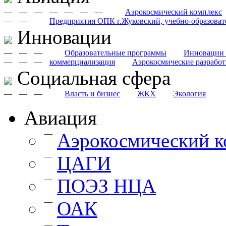
—
—
—
—
—
—
—
Аэрокосмический комплекс
—
—
Предприятия ОПК г.Жуковский, учебно-образоват
Инновации
—
—
—
Образовательные программы
Инновации 
—
—
—
коммерциализация
Аэрокосмические разрабо
Cоциальная сфера
—
—
—
Власть и бизнес
ЖКХ
Экология
Авиация
—
Аэрокосмический к
—
ЦАГИ
—
ПОЭЗ НЦА
—
ОАК
—