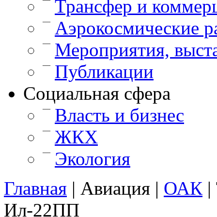
Трансфер и коммер
—
Аэрокосмические р
—
Мероприятия, выст
—
Публикации
Cоциальная сфера
—
Власть и бизнес
—
ЖКХ
—
Экология
Главная
|
Авиация
|
ОАК
|
Ил-22ПП