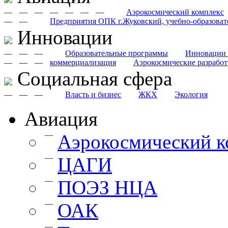
—
—
—
—
—
—
—
Аэрокосмический комплекс
—
—
Предприятия ОПК г.Жуковский, учебно-образоват
Инновации
—
—
—
Образовательные программы
Инновации 
—
—
—
коммерциализация
Аэрокосмические разрабо
Cоциальная сфера
—
—
—
Власть и бизнес
ЖКХ
Экология
Авиация
—
Аэрокосмический к
—
ЦАГИ
—
ПОЭЗ НЦА
—
ОАК
—