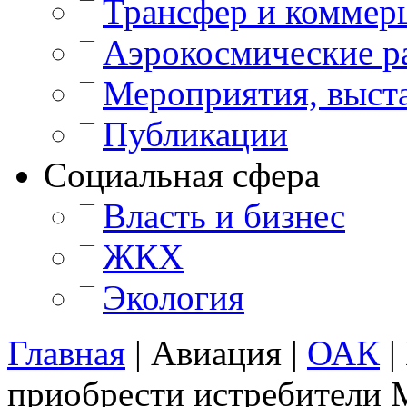
Трансфер и коммер
—
Аэрокосмические р
—
Мероприятия, выст
—
Публикации
Cоциальная сфера
—
Власть и бизнес
—
ЖКХ
—
Экология
Главная
|
Авиация
|
ОАК
|
приобрести истребители 