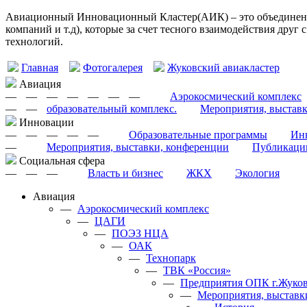
Авиационный Инновационный Кластер(АИК) – это объединение
компаний и т.д), которые за счет тесного взаимодействия друг
технологий.
Главная
Фотогалерея
Жуковский авиакластер
Авиация
—
—
—
—
—
—
—
Аэрокосмический комплекс
—
—
образовательный комплекс.
Мероприятия, выстав
Инновации
—
—
—
—
—
Образовательные программы
Инн
—
Мероприятия, выставки, конференции
Публикаци
Cоциальная сфера
—
—
—
Власть и бизнес
ЖКХ
Экология
Авиация
—
Аэрокосмический комплекс
—
ЦАГИ
—
ПОЭЗ НЦА
—
ОАК
—
Технопарк
—
ТВК «Россия»
—
Предприятия ОПК г.Жуков
—
Мероприятия, выставк