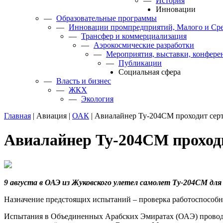
—
История
Инновации
—
Образовательные программы
—
Инновации промпредприятий, Малого и Сре
—
Трансфер и коммерциализация
—
Аэрокосмические разработки
—
Мероприятия, выставки, конфере
—
Публикации
Cоциальная сфера
—
Власть и бизнес
—
ЖКХ
—
Экология
Главная
|
Авиация
|
ОАК
|
Авиалайнер Ту-204СМ проходит се
Авиалайнер Ту-204СМ проход
9 августа в ОАЭ из Жуковского улетел самолет Ту-204СМ д
Назначение предстоящих испытаний – проверка работоспособно
Испытания в Объединенных Арабских Эмиратах (ОАЭ) проводит