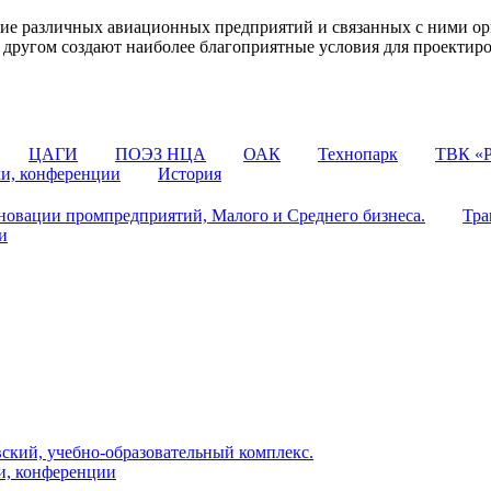
 различных авиационных предприятий и связанных с ними орг
 с другом создают наиболее благоприятные условия для проектир
ЦАГИ
ПОЭЗ НЦА
ОАК
Технопарк
ТВК «Р
ки, конференции
История
овации промпредприятий, Малого и Среднего бизнеса.
Тра
и
ский, учебно-образовательный комплекс.
и, конференции