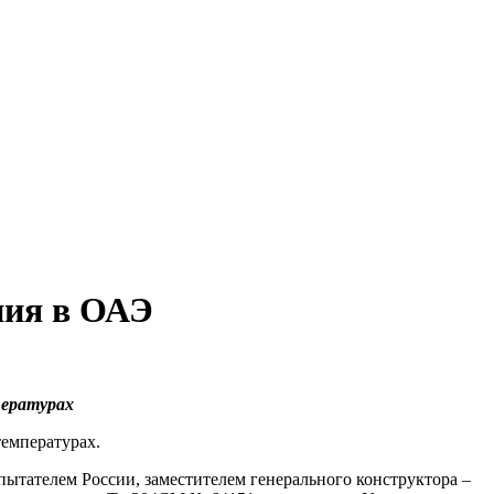
ния в ОАЭ
пературах
температурах.
тателем России, заместителем генерального конструктора –