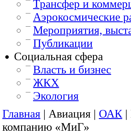
Трансфер и коммер
—
Аэрокосмические р
—
Мероприятия, выст
—
Публикации
Cоциальная сфера
—
Власть и бизнес
—
ЖКХ
—
Экология
Главная
|
Авиация
|
ОАК
|
компанию «МиГ»