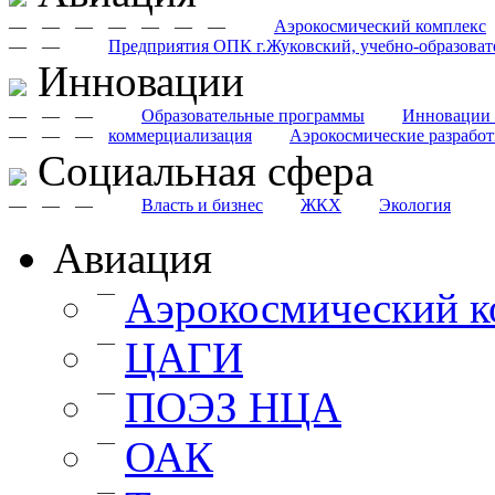
—
—
—
—
—
—
—
Аэрокосмический комплекс
—
—
Предприятия ОПК г.Жуковский, учебно-образоват
Инновации
—
—
—
Образовательные программы
Инновации 
—
—
—
коммерциализация
Аэрокосмические разрабо
Cоциальная сфера
—
—
—
Власть и бизнес
ЖКХ
Экология
Авиация
—
Аэрокосмический к
—
ЦАГИ
—
ПОЭЗ НЦА
—
ОАК
—