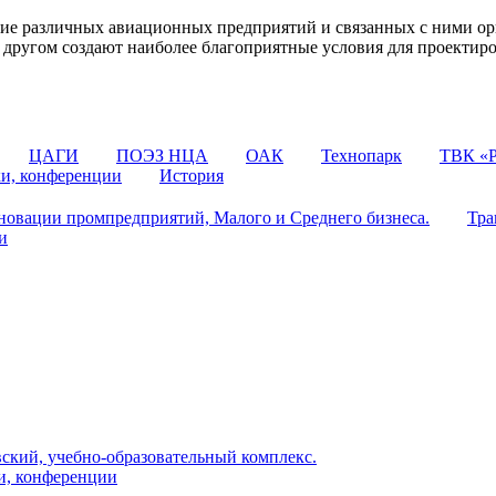
 различных авиационных предприятий и связанных с ними орг
 с другом создают наиболее благоприятные условия для проектир
ЦАГИ
ПОЭЗ НЦА
ОАК
Технопарк
ТВК «Р
ки, конференции
История
овации промпредприятий, Малого и Среднего бизнеса.
Тра
и
ский, учебно-образовательный комплекс.
и, конференции