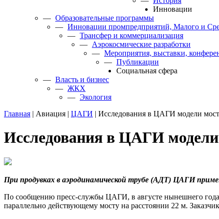
—
История
Инновации
—
Образовательные программы
—
Инновации промпредприятий, Малого и Сре
—
Трансфер и коммерциализация
—
Аэрокосмические разработки
—
Мероприятия, выставки, конфере
—
Публикации
Cоциальная сфера
—
Власть и бизнес
—
ЖКХ
—
Экология
Главная
|
Авиация
|
ЦАГИ
|
Исследования в ЦАГИ модели моста
Исследования в ЦАГИ модели 
При продувках в аэродинамической трубе (АДТ) ЦАГИ приме
По сообщению пресс-службы ЦАГИ, в августе нынешнего года в
параллельно действующему мосту на расстоянии 22 м. Заказч