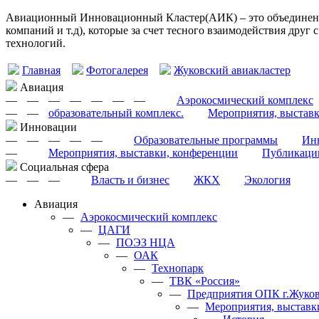
Авиационный Инновационный Кластер(АИК) – это объединение
компаний и т.д), которые за счет тесного взаимодействия друг
технологий.
Главная
Фотогалерея
Жуковский авиакластер
Авиация
—
—
—
—
—
—
—
Аэрокосмический комплекс
—
—
образовательный комплекс.
Мероприятия, выстав
Инновации
—
—
—
—
—
Образовательные программы
Инн
—
Мероприятия, выставки, конференции
Публикаци
Cоциальная сфера
—
—
—
Власть и бизнес
ЖКХ
Экология
Авиация
—
Аэрокосмический комплекс
—
ЦАГИ
—
ПОЭЗ НЦА
—
ОАК
—
Технопарк
—
ТВК «Россия»
—
Предприятия ОПК г.Жуков
—
Мероприятия, выставк