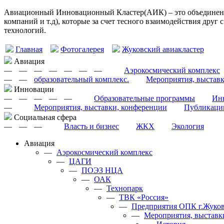
Авиационный Инновационный Кластер(АИК) – это объединение
компаний и т.д), которые за счет тесного взаимодействия друг
технологий.
Главная
Фотогалерея
Жуковский авиакластер
Авиация
—
—
—
—
—
—
—
Аэрокосмический комплекс
—
—
образовательный комплекс.
Мероприятия, выстав
Инновации
—
—
—
—
—
Образовательные программы
Инн
—
Мероприятия, выставки, конференции
Публикаци
Cоциальная сфера
—
—
—
Власть и бизнес
ЖКХ
Экология
Авиация
—
Аэрокосмический комплекс
—
ЦАГИ
—
ПОЭЗ НЦА
—
ОАК
—
Технопарк
—
ТВК «Россия»
—
Предприятия ОПК г.Жуков
—
Мероприятия, выставк