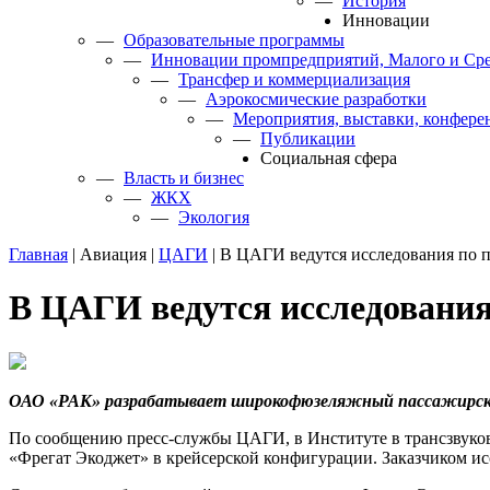
—
История
Инновации
—
Образовательные программы
—
Инновации промпредприятий, Малого и Сре
—
Трансфер и коммерциализация
—
Аэрокосмические разработки
—
Мероприятия, выставки, конфере
—
Публикации
Cоциальная сфера
—
Власть и бизнес
—
ЖКХ
—
Экология
Главная
|
Авиация
|
ЦАГИ
|
В ЦАГИ ведутся исследования по 
В ЦАГИ ведутся исследования
ОАО «РАК» разрабатывает широкофюзеляжный пассажирски
По сообщению пресс-службы ЦАГИ, в Институте в трансзвуков
«Фрегат Экоджет» в крейсерской конфигурации. Заказчиком 