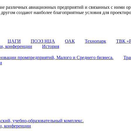
 различных авиационных предприятий и связанных с ними орг
 с другом создают наиболее благоприятные условия для проектир
ЦАГИ
ПОЭЗ НЦА
ОАК
Технопарк
ТВК «Р
ки, конференции
История
овации промпредприятий, Малого и Среднего бизнеса.
Тра
и
ский, учебно-образовательный комплекс.
и, конференции