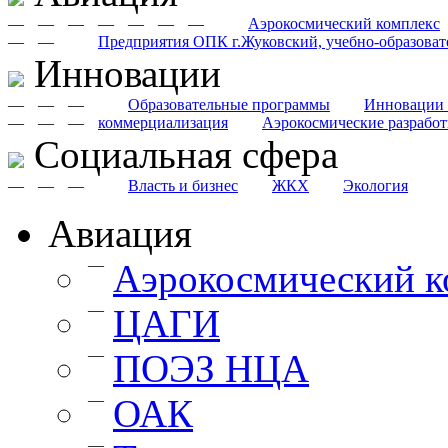
—
—
—
—
—
—
—
Аэрокосмический комплекс
—
—
Предприятия ОПК г.Жуковский, учебно-образоват
Инновации
—
—
—
Образовательные программы
Инновации 
—
—
—
коммерциализация
Аэрокосмические разрабо
Cоциальная сфера
—
—
—
Власть и бизнес
ЖКХ
Экология
Авиация
—
Аэрокосмический к
—
ЦАГИ
—
ПОЭЗ НЦА
—
ОАК
—