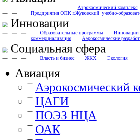
—
—
—
—
—
—
—
Аэрокосмический комплекс
—
—
Предприятия ОПК г.Жуковский, учебно-образоват
Инновации
—
—
—
Образовательные программы
Инновации 
—
—
—
коммерциализация
Аэрокосмические разрабо
Cоциальная сфера
—
—
—
Власть и бизнес
ЖКХ
Экология
Авиация
—
Аэрокосмический к
—
ЦАГИ
—
ПОЭЗ НЦА
—
ОАК
—