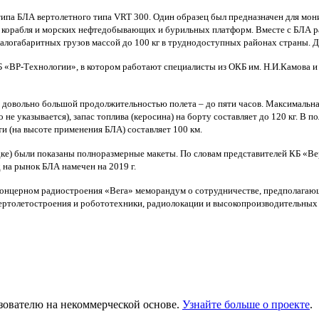
типа БЛА вертолетного типа
VRT
300. Один образец был предназначен для мони
ы корабля и морских нефтедобывающих и бурильных платформ. Вместе с БЛА 
алогабаритных грузов массой до 100 кг в труднодоступных районах страны. Дл
КБ «ВР-Технологии», в котором работают специалисты из ОКБ им. Н.И.Камова 
овольно большой продолжительностью полета – до пяти часов. Максимальная вз
е указывается), запас топлива (керосина) на борту составляет до 120 кг. В п
и (на высоте применения БЛА) составляет 100 км.
адке) были показаны полноразмерные макеты. По словам представителей КБ «В
 на рынок БЛА намечен на 2019 г.
концерном радиостроения «Вега» меморандум о сотрудничестве, предполагающ
вертолетостроения и робототехники, радиолокации и высокопроизводительных
ьзователю на некоммерческой основе.
Узнайте больше о проекте
.