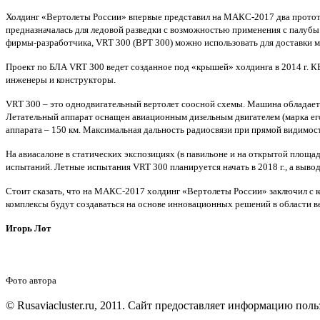
Холдинг «Вертолеты России» впервые представил на МАКС-2017 два прото
предназначалась для ледовой разведки с возможностью применения с палуб
фирмы-разработчика,
VRT
300 (ВРТ 300) можно использовать для доставки м
Проект по БЛА
VRT
300 ведет созданное под «крышей» холдинга в 2014 г. 
инженеры и конструкторы.
VRT 300 – это однодвигательный вертолет соосной схемы. Машина обладает д
Летательный аппарат оснащен авиационным дизельным двигателем (марка его н
аппарата – 150 км. Максимальная дальность радиосвязи при прямой видимост
На авиасалоне в статических экспозициях (в павильоне и на открытой площ
испытаний. Летные испытания VRT 300 планируется начать в 2018 г., а вывод
Стоит сказать, что на МАКС-2017
холдинг «Вертолеты России» заключил с 
комплексы будут создаваться на основе инновационных решений в области 
Игорь Лот
Фото автора
© Rusaviacluster.ru, 2011. Сайт предоставляет информацию пол