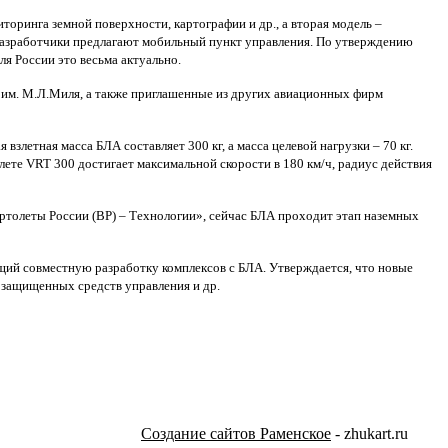
торинга земной поверхности, картографии и др., а вторая модель –
разработчики предлагают мобильный пункт управления. По утверждению
я России это весьма актуально.
и им. М.Л.Миля, а также приглашенные из других авиационных фирм
летная масса БЛА составляет 300 кг, а масса целевой нагрузки – 70 кг.
олете VRT 300 достигает максимальной скорости в 180 км/ч, радиус действия
ертолеты России (ВР) – Технологии», сейчас БЛА проходит этап наземных
ий совместную разработку комплексов с БЛА. Утверждается, что новые
 защищенных средств управления и др.
Создание сайтов Раменское
- zhukart.ru