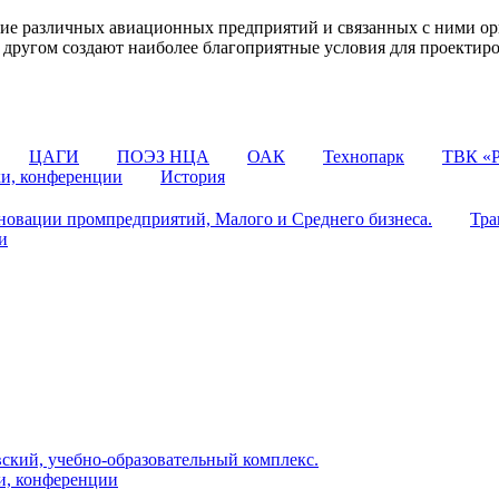
 различных авиационных предприятий и связанных с ними орг
 с другом создают наиболее благоприятные условия для проектир
ЦАГИ
ПОЭЗ НЦА
ОАК
Технопарк
ТВК «Р
ки, конференции
История
овации промпредприятий, Малого и Среднего бизнеса.
Тра
и
ский, учебно-образовательный комплекс.
и, конференции