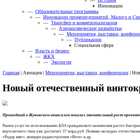
—
История
Инновации
—
Образовательные программы
—
Инновации промпредприятий, Малого и Сре
—
Трансфер и коммерциализация
—
Аэрокосмические разработки
—
Мероприятия, выставки, конфере
—
Публикации
Cоциальная сфера
—
Власть и бизнес
—
ЖКХ
—
Экология
Главная
|
Авиация
|
Мероприятия, выставки, конференции
|
Нов
Новый отечественный винто
Прошедший в Жуковском авиасалон показал значительный рост проекто
Рынок услуг по использованию БЛА гражданского назначения растет быстрым
вертолетного типа уже достигает 37 млрд руб. Помимо молодых отечествен
«Радар ммс», концерн радиостроения «Вега» и др.