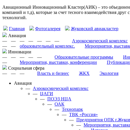
Авиационный Инновационный Кластер(АИК) – это объединение
компаний и т.д), которые за счет тесного взаимодействия друг
технологий.
Главная
Фотогалерея
Жуковский авиакластер
Авиация
—
—
—
—
—
—
—
Аэрокосмический комплекс
—
—
образовательный комплекс.
Мероприятия, выстав
Инновации
—
—
—
—
—
Образовательные программы
Инн
—
Мероприятия, выставки, конференции
Публикаци
Cоциальная сфера
—
—
—
Власть и бизнес
ЖКХ
Экология
Авиация
—
Аэрокосмический комплекс
—
ЦАГИ
—
ПОЭЗ НЦА
—
ОАК
—
Технопарк
—
ТВК «Россия»
—
Предприятия ОПК г.Жуков
—
Мероприятия, выставк