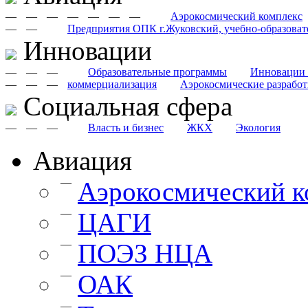
—
—
—
—
—
—
—
Аэрокосмический комплекс
—
—
Предприятия ОПК г.Жуковский, учебно-образоват
Инновации
—
—
—
Образовательные программы
Инновации 
—
—
—
коммерциализация
Аэрокосмические разрабо
Cоциальная сфера
—
—
—
Власть и бизнес
ЖКХ
Экология
Авиация
—
Аэрокосмический к
—
ЦАГИ
—
ПОЭЗ НЦА
—
ОАК
—