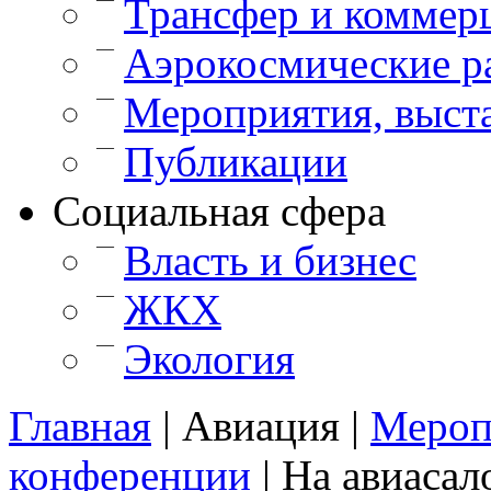
Трансфер и коммер
—
Аэрокосмические р
—
Мероприятия, выст
—
Публикации
Cоциальная сфера
—
Власть и бизнес
—
ЖКХ
—
Экология
Главная
|
Авиация
|
Мероп
конференции
|
На авиасал