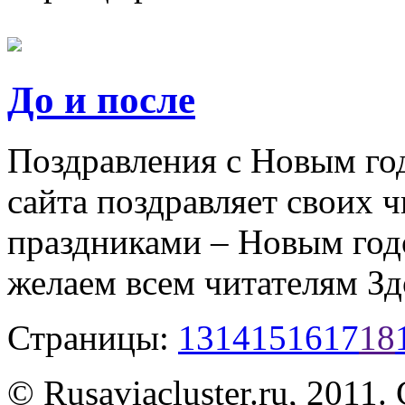
До и после
Поздравления с Новым го
сайта поздравляет своих 
праздниками – Новым год
желаем всем читателям Зд
Страницы:
13
14
15
16
17
18
© Rusaviacluster.ru, 2011.