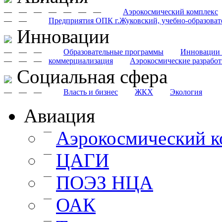
—
—
—
—
—
—
—
Аэрокосмический комплекс
—
—
Предприятия ОПК г.Жуковский, учебно-образоват
Инновации
—
—
—
Образовательные программы
Инновации 
—
—
—
коммерциализация
Аэрокосмические разрабо
Cоциальная сфера
—
—
—
Власть и бизнес
ЖКХ
Экология
Авиация
—
Аэрокосмический к
—
ЦАГИ
—
ПОЭЗ НЦА
—
ОАК
—