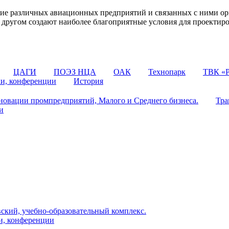
 различных авиационных предприятий и связанных с ними орг
 с другом создают наиболее благоприятные условия для проектир
ЦАГИ
ПОЭЗ НЦА
ОАК
Технопарк
ТВК «Р
ки, конференции
История
овации промпредприятий, Малого и Среднего бизнеса.
Тра
и
ский, учебно-образовательный комплекс.
и, конференции