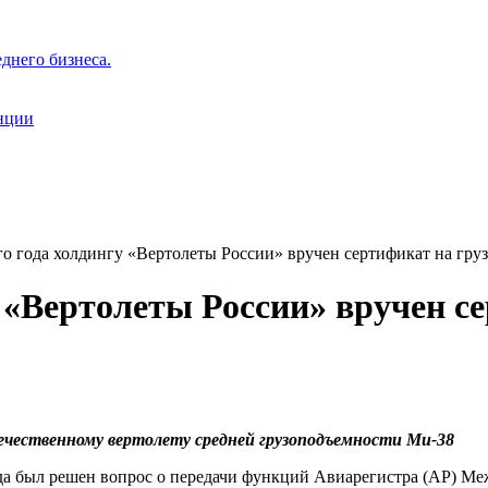
днего бизнеса.
нции
го года холдингу «Вертолеты России» вручен сертификат на гр
у «Вертолеты России» вручен с
течественному вертолету средней грузоподъемности Ми-38
ода был решен вопрос о передачи функций Авиарегистра (АР) М