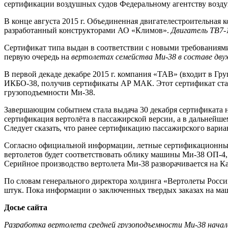
сертификации воздушных судов Федеральному агентству возду
В конце августа 2015 г. Объединенная двигателестроительная 
разработанный конструкторами АО «Климов».
Двигатель ТВ7-
Сертификат типа выдан в соответствии с новыми требованиями
первую очередь на
вертолетах семейства Ми-38 в составе дву
В первой декаде декабре 2015 г. компания «ТАВ» (входит в Г
ИКБО-38, получив сертификаты АР МАК. Этот сертификат ста
грузоподъемности Ми-38.
Завершающим событием стала выдача 30 декабря сертификата на
сертификация вертолёта в пассажирской версии, а в дальней
Следует сказать, что ранее сертификацию пассажирского вари
Согласно официальной информации, летные сертификационные
вертолетов будет соответствовать облику машины Ми-38 ОП-4,
Серийное производство вертолета Ми-38 разворачивается на Ка
По словам генерального директора холдинга «Вертолеты Росси
штук. Пока информации о заключенных твердых заказах на ма
Досье сайта
Разработка вертолета средней грузоподъемности Ми-38 начала