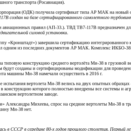
шного транспорта (Росавиация).
корпорация (ОДК) получила
сертификат типа АР МАК на новый о
117В создан на базе сертифицированного самолетного турбовин
 авиационных правил (АП-33.). ТВД ТВ7-117В предназначен для
хдвигательной силовой установки
.
руппу «Кронштадт») завершила сертификацию интегрированного 
л одним из последних документов АР МАК. Комплекс ИКБО-38 у
 типовую конструкцию среднего вертолёта Ми-38 в грузовой верс
шем будут созданы и сертифицированы модификации для проведе
анта машины Ми-38 намечали осуществить в 2016 г.
 испытания вертолета Ми-38 велись на двух опытных образцах
 в конструкцию которого полностью внедрены все системы и агр
занском вертолетном заводе.
и» Александра Михеева, спрос на средние вертолеты Ми-38 в тр
шину Ми-38 нет.
сь в СССР в середине 80-х годов прошлого столетия. Первый л