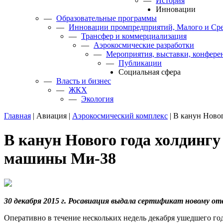
—
История
Инновации
—
Образовательные программы
—
Инновации промпредприятий, Малого и Сре
—
Трансфер и коммерциализация
—
Аэрокосмические разработки
—
Мероприятия, выставки, конфере
—
Публикации
Cоциальная сфера
—
Власть и бизнес
—
ЖКХ
—
Экология
Главная
|
Авиация
|
Аэрокосмический комплекс
|
В канун Ново
В канун Нового года холдинг
машины Ми-38
30 декабря 2015 г. Росавиация выдала сертификат новому о
Оперативно в течение нескольких недель декабря ушедшего г