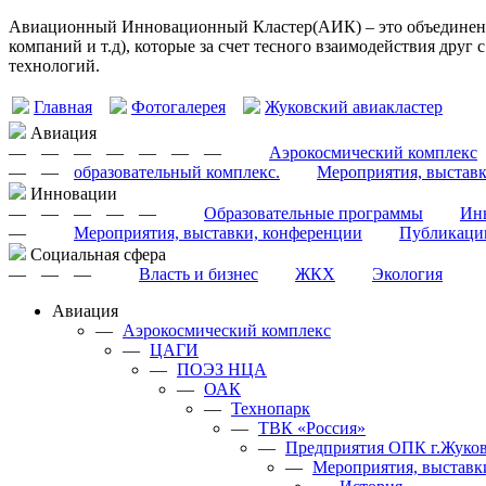
Авиационный Инновационный Кластер(АИК) – это объединение
компаний и т.д), которые за счет тесного взаимодействия друг
технологий.
Главная
Фотогалерея
Жуковский авиакластер
Авиация
—
—
—
—
—
—
—
Аэрокосмический комплекс
—
—
образовательный комплекс.
Мероприятия, выстав
Инновации
—
—
—
—
—
Образовательные программы
Инн
—
Мероприятия, выставки, конференции
Публикаци
Cоциальная сфера
—
—
—
Власть и бизнес
ЖКХ
Экология
Авиация
—
Аэрокосмический комплекс
—
ЦАГИ
—
ПОЭЗ НЦА
—
ОАК
—
Технопарк
—
ТВК «Россия»
—
Предприятия ОПК г.Жуков
—
Мероприятия, выставк