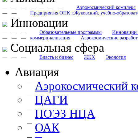
—
—
—
—
—
—
—
Аэрокосмический комплекс
—
—
Предприятия ОПК г.Жуковский, учебно-образоват
Инновации
—
—
—
Образовательные программы
Инновации 
—
—
—
коммерциализация
Аэрокосмические разрабо
Cоциальная сфера
—
—
—
Власть и бизнес
ЖКХ
Экология
Авиация
—
Аэрокосмический к
—
ЦАГИ
—
ПОЭЗ НЦА
—
ОАК
—