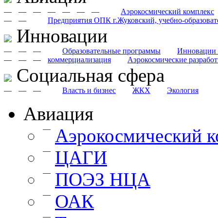
—
—
—
—
—
—
—
Аэрокосмический комплекс
—
—
Предприятия ОПК г.Жуковский, учебно-образоват
Инновации
—
—
—
Образовательные программы
Инновации 
—
—
—
коммерциализация
Аэрокосмические разрабо
Cоциальная сфера
—
—
—
Власть и бизнес
ЖКХ
Экология
Авиация
—
Аэрокосмический к
—
ЦАГИ
—
ПОЭЗ НЦА
—
ОАК
—