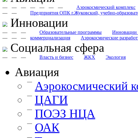
—
—
—
—
—
—
—
Аэрокосмический комплекс
—
—
Предприятия ОПК г.Жуковский, учебно-образоват
Инновации
—
—
—
Образовательные программы
Инновации 
—
—
—
коммерциализация
Аэрокосмические разрабо
Cоциальная сфера
—
—
—
Власть и бизнес
ЖКХ
Экология
Авиация
—
Аэрокосмический к
—
ЦАГИ
—
ПОЭЗ НЦА
—
ОАК
—