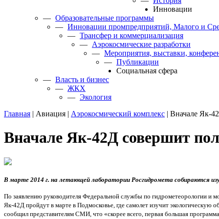
—
История
Инновации
—
Образовательные программы
—
Инновации промпредприятий, Малого и Сре
—
Трансфер и коммерциализация
—
Аэрокосмические разработки
—
Мероприятия, выставки, конфере
—
Публикации
Cоциальная сфера
—
Власть и бизнес
—
ЖКХ
—
Экология
Главная
|
Авиация
|
Аэрокосмический комплекс
|
Вначале Як-42
Вначале Як-42Д совершит пол
В марте 2014 г. на летающей лаборатории Росгидромета собираются из
По заявлению руководителя Федеральной службы по гидрометеорологии и м
Як-42Д пройдут в марте в Подмосковье, где самолет изучит экологическую о
сообщил представителям СМИ, что «скорее всего, первая большая программа 