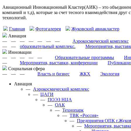
Авиационный Инновационный Кластер(АИК) – это объединение
компаний и т.д), которые за счет тесного взаимодействия друг
технологий.
Главная
Фотогалерея
Жуковский авиакластер
Авиация
—
—
—
—
—
—
—
Аэрокосмический комплекс
—
—
образовательный комплекс.
Мероприятия, выстав
Инновации
—
—
—
—
—
Образовательные программы
Инн
—
Мероприятия, выставки, конференции
Публикаци
Cоциальная сфера
—
—
—
Власть и бизнес
ЖКХ
Экология
Авиация
—
Аэрокосмический комплекс
—
ЦАГИ
—
ПОЭЗ НЦА
—
ОАК
—
Технопарк
—
ТВК «Россия»
—
Предприятия ОПК г.Жуков
—
Мероприятия, выставк