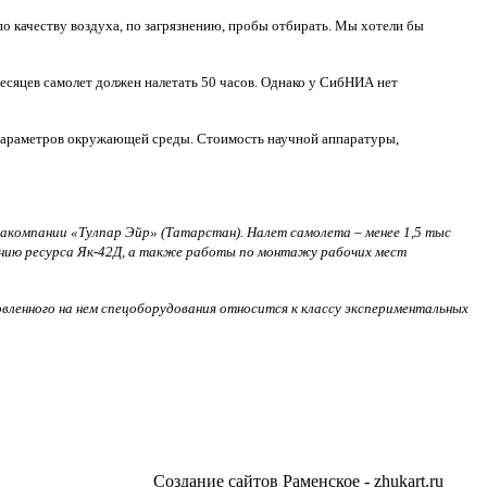
 по качеству воздуха, по загрязнению, пробы отбирать. Мы хотели бы
есяцев самолет должен налетать 50 часов. Однако у СибНИА нет
 параметров окружающей среды. Стоимость научной аппаратуры,
иакомпании «Тулпар Эйр» (Татарстан). Налет самолета – менее 1,5 тыс
нию ресурса Як-42Д, а также работы по монтажу рабочих мест
овленного на нем спецоборудования относится к классу экспериментальных
Создание сайтов Раменское
- zhukart.ru