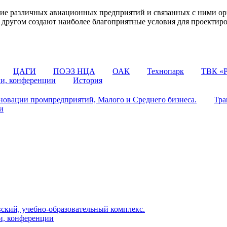
 различных авиационных предприятий и связанных с ними орг
 с другом создают наиболее благоприятные условия для проектир
ЦАГИ
ПОЭЗ НЦА
ОАК
Технопарк
ТВК «Р
ки, конференции
История
овации промпредприятий, Малого и Среднего бизнеса.
Тра
и
ский, учебно-образовательный комплекс.
и, конференции