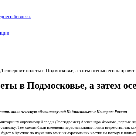
днего бизнеса.
нции
Д совершит полеты в Подмосковье, а затем осенью его направят
еты в Подмосковье, а затем ос
учать экологическую обстановку над Подмосковьем и Центром России
ониторингу окружающей среды (Росгидромет) Александра Фролова, первые на
бстановку. Тем самым были изменены первоначальные планы ведомства, так ка
будет в Арктике по изучению влияния аэрозольных частиц на погоду и климат»