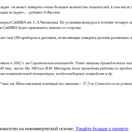
 задач: он может измерять очень большое количество показателей, в том числе
дна из задач», – добавил А.Фролов.
выиграл СибНИА им. С.А.Чаплыгина. По условиям конкурса в течение четырех м
ели СибНИА будет приглашать экипаж со стороны.
лее чем 100 приборов и датчиков, позволяющие измерять десятки различных
нного в 2002 г. на Саратовском авиазаводе. Ранее машина принадлежала ав
40 тыс. часов.
На ЭМЗ им. В.М. Мясищева были проведены работы по продле
ьно-измерительной аппаратуры, воздухозаборных устройств и др.
7 тыс км. Максимальный взлетный вес машины – 57,5 т. Самолет из-за устан
ьзователю на некоммерческой основе.
Узнайте больше о проекте
.