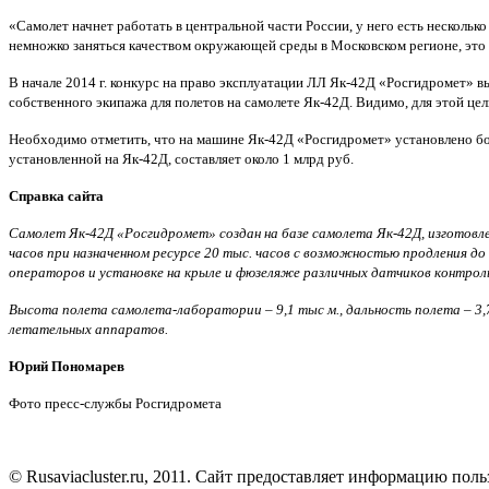
«Самолет начнет работать в центральной части России, у него есть несколько
немножко заняться качеством окружающей среды в Московском регионе, это о
В начале 2014 г. конкурс на право эксплуатации ЛЛ Як-42Д «Росгидромет» 
собственного экипажа для полетов на самолете Як-42Д. Видимо, для этой ц
Необходимо отметить, что на машине Як-42Д «Росгидромет» установлено бо
установленной на Як-42Д, составляет около 1 млрд руб.
Справка сайта
Самолет Як-42Д «Росгидромет» создан на базе самолета Як-42Д, изготовле
часов при назначенном ресурсе 20 тыс. часов с возможностью продления до 
операторов и установке на крыле и фюзеляже различных датчиков контрол
Высота полета самолета-лаборатории – 9,1 тыс м., дальность полета – 3,
летательных аппаратов.
Юрий Пономарев
Фото пресс-службы Росгидромета
© Rusaviacluster.ru, 2011. Сайт предоставляет информацию пол