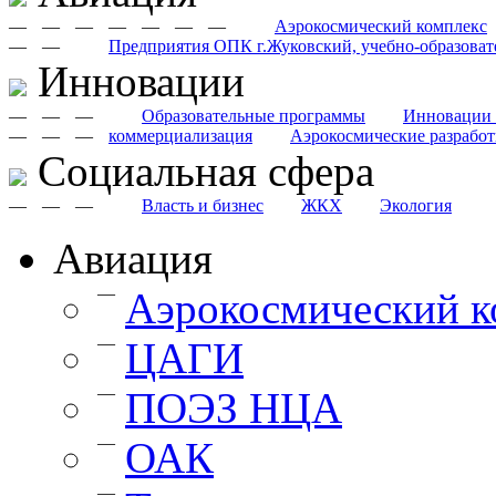
—
—
—
—
—
—
—
Аэрокосмический комплекс
—
—
Предприятия ОПК г.Жуковский, учебно-образоват
Инновации
—
—
—
Образовательные программы
Инновации 
—
—
—
коммерциализация
Аэрокосмические разрабо
Cоциальная сфера
—
—
—
Власть и бизнес
ЖКХ
Экология
Авиация
—
Аэрокосмический к
—
ЦАГИ
—
ПОЭЗ НЦА
—
ОАК
—