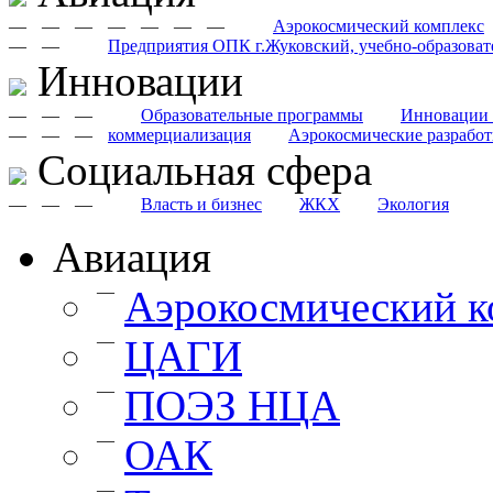
—
—
—
—
—
—
—
Аэрокосмический комплекс
—
—
Предприятия ОПК г.Жуковский, учебно-образоват
Инновации
—
—
—
Образовательные программы
Инновации 
—
—
—
коммерциализация
Аэрокосмические разрабо
Cоциальная сфера
—
—
—
Власть и бизнес
ЖКХ
Экология
Авиация
—
Аэрокосмический к
—
ЦАГИ
—
ПОЭЗ НЦА
—
ОАК
—