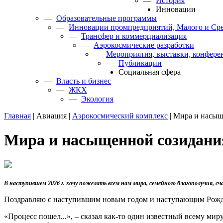
—
История
Инновации
—
Образовательные программы
—
Инновации промпредприятий, Малого и Сре
—
Трансфер и коммерциализация
—
Аэрокосмические разработки
—
Мероприятия, выставки, конфере
—
Публикации
Cоциальная сфера
—
Власть и бизнес
—
ЖКХ
—
Экология
Главная
|
Авиация
|
Аэрокосмический комплекс
|
Мира и насыщ
Мира и насыщенной созидани
В наступившем 2026 г. хочу пожелать всем нам мира, семейного благополучия, сч
Поздравляю с наступившим новым годом и наступающим Рожд
«Процесс пошел...», – сказал как-то один известный всему ми