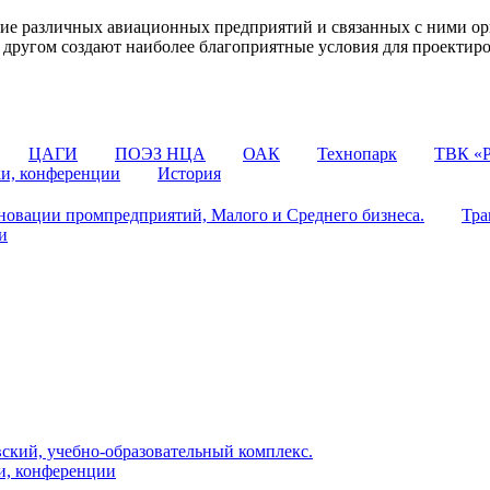
 различных авиационных предприятий и связанных с ними орг
 с другом создают наиболее благоприятные условия для проектир
ЦАГИ
ПОЭЗ НЦА
ОАК
Технопарк
ТВК «Р
ки, конференции
История
овации промпредприятий, Малого и Среднего бизнеса.
Тра
и
ский, учебно-образовательный комплекс.
и, конференции