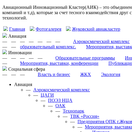
Авиационный Инновационный Кластер(АИК) – это объединение
компаний и т.д), которые за счет тесного взаимодействия друг
технологий.
Главная
Фотогалерея
Жуковский авиакластер
Авиация
—
—
—
—
—
—
—
Аэрокосмический комплекс
—
—
образовательный комплекс.
Мероприятия, выстав
Инновации
—
—
—
—
—
Образовательные программы
Инн
—
Мероприятия, выставки, конференции
Публикаци
Cоциальная сфера
—
—
—
Власть и бизнес
ЖКХ
Экология
Авиация
—
Аэрокосмический комплекс
—
ЦАГИ
—
ПОЭЗ НЦА
—
ОАК
—
Технопарк
—
ТВК «Россия»
—
Предприятия ОПК г.Жуков
—
Мероприятия, выставк