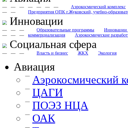
—
—
—
—
—
—
—
Аэрокосмический комплекс
—
—
Предприятия ОПК г.Жуковский, учебно-образоват
Инновации
—
—
—
Образовательные программы
Инновации 
—
—
—
коммерциализация
Аэрокосмические разрабо
Cоциальная сфера
—
—
—
Власть и бизнес
ЖКХ
Экология
Авиация
—
Аэрокосмический к
—
ЦАГИ
—
ПОЭЗ НЦА
—
ОАК
—