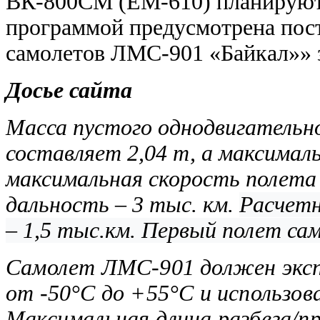
ВК-800СМ (ЕМ-610) планируют д
программой предусмотрена пос
самолетов ЛМС-901 «Байкал»» з
Досье сайта
Масса пустого однодвигательн
составляет 2,04 т, а максималь
максимальная скорость полета 
дальность – 3 тыс. км.
Расчетн
– 1,5 тыс.км. Первый полет сам
Самолет ЛМС-901 должен эксп
от -50°C до +55°C и использо
Максимальная длина разбега/пр