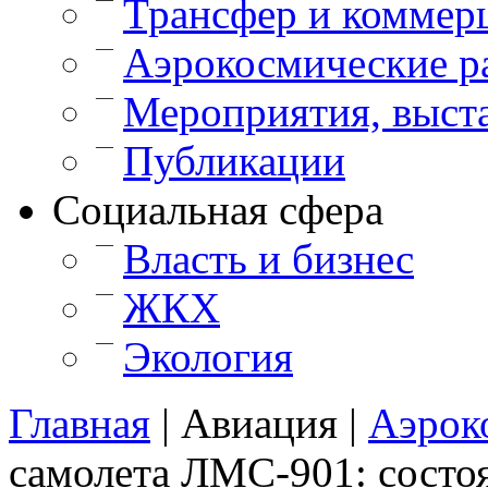
Трансфер и коммер
—
Аэрокосмические р
—
Мероприятия, выст
—
Публикации
Cоциальная сфера
—
Власть и бизнес
—
ЖКХ
—
Экология
Главная
|
Авиация
|
Аэрок
самолета ЛМС-901: состо