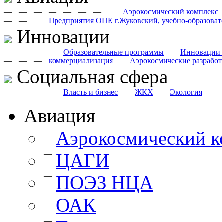
—
—
—
—
—
—
—
Аэрокосмический комплекс
—
—
Предприятия ОПК г.Жуковский, учебно-образоват
Инновации
—
—
—
Образовательные программы
Инновации 
—
—
—
коммерциализация
Аэрокосмические разрабо
Cоциальная сфера
—
—
—
Власть и бизнес
ЖКХ
Экология
Авиация
—
Аэрокосмический к
—
ЦАГИ
—
ПОЭЗ НЦА
—
ОАК
—