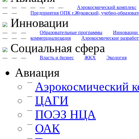
—
—
—
—
—
—
—
Аэрокосмический комплекс
—
—
Предприятия ОПК г.Жуковский, учебно-образоват
Инновации
—
—
—
Образовательные программы
Инновации 
—
—
—
коммерциализация
Аэрокосмические разрабо
Cоциальная сфера
—
—
—
Власть и бизнес
ЖКХ
Экология
Авиация
—
Аэрокосмический к
—
ЦАГИ
—
ПОЭЗ НЦА
—
ОАК
—