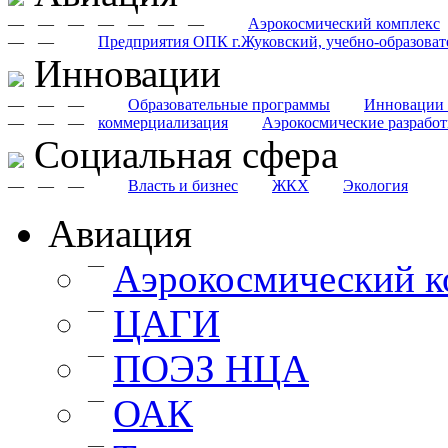
—
—
—
—
—
—
—
Аэрокосмический комплекс
—
—
Предприятия ОПК г.Жуковский, учебно-образоват
Инновации
—
—
—
Образовательные программы
Инновации 
—
—
—
коммерциализация
Аэрокосмические разрабо
Cоциальная сфера
—
—
—
Власть и бизнес
ЖКХ
Экология
Авиация
—
Аэрокосмический к
—
ЦАГИ
—
ПОЭЗ НЦА
—
ОАК
—