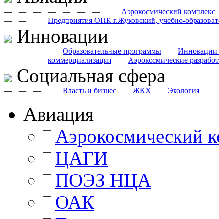
—
—
—
—
—
—
—
Аэрокосмический комплекс
—
—
Предприятия ОПК г.Жуковский, учебно-образоват
Инновации
—
—
—
Образовательные программы
Инновации 
—
—
—
коммерциализация
Аэрокосмические разрабо
Cоциальная сфера
—
—
—
Власть и бизнес
ЖКХ
Экология
Авиация
—
Аэрокосмический к
—
ЦАГИ
—
ПОЭЗ НЦА
—
ОАК
—