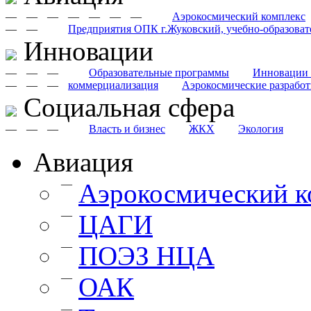
—
—
—
—
—
—
—
Аэрокосмический комплекс
—
—
Предприятия ОПК г.Жуковский, учебно-образоват
Инновации
—
—
—
Образовательные программы
Инновации 
—
—
—
коммерциализация
Аэрокосмические разрабо
Cоциальная сфера
—
—
—
Власть и бизнес
ЖКХ
Экология
Авиация
—
Аэрокосмический к
—
ЦАГИ
—
ПОЭЗ НЦА
—
ОАК
—